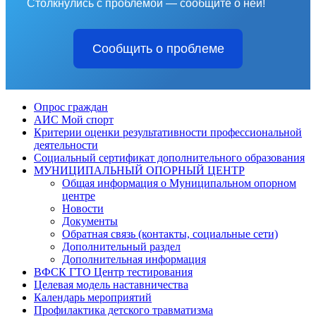
Столкнулись с проблемой — сообщите о ней!
Сообщить о проблеме
Опрос граждан
АИС Мой спорт
Критерии оценки результативности профессиональной
деятельности
Социальный сертификат дополнительного образования
МУНИЦИПАЛЬНЫЙ ОПОРНЫЙ ЦЕНТР
Общая информация о Муниципальном опорном
центре
Новости
Документы
Обратная связь (контакты, социальные сети)
Дополнительный раздел
Дополнительная информация
ВФСК ГТО Центр тестирования
Целевая модель наставничества
Календарь мероприятий
Профилактика детского травматизма