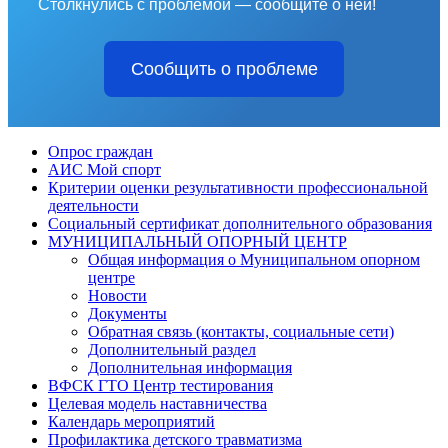
Столкнулись с проблемой — сообщите о ней!
Сообщить о проблеме
Опрос граждан
АИС Мой спорт
Критерии оценки результативности профессиональной
деятельности
Социальный сертификат дополнительного образования
МУНИЦИПАЛЬНЫЙ ОПОРНЫЙ ЦЕНТР
Общая информация о Муниципальном опорном
центре
Новости
Документы
Обратная связь (контакты, социальные сети)
Дополнительный раздел
Дополнительная информация
ВФСК ГТО Центр тестирования
Целевая модель наставничества
Календарь мероприятий
Профилактика детского травматизма